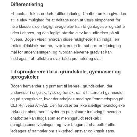
Differentiering
Et centralt fokus er derfor differentiering. Chatbotten kan give den
stille elev mulighed for at deltage uden at være eksponeret for
hele klassen, den fagligt svage elev kan få gentagelser og støtte
uden tidspres, og den fagligt stærke elev kan udfordres på sit
niveau. Bogen viser, hvordan disse muligheder kan indgå i en
fælles didaktisk ramme, hvor læreren fortsat sætter retning og
mål for undervisningen, og hvordan eleverne gradvist kan
inddrages i at reflektere over både prompter og svar.
Til sproglærere i bl.a. grundskole, gymnasier og
sprogskoler
Bogen henvender sig primært til lærere i grundskolen, der
underviser i engelsk, tysk og fransk, samt til lærere i gymnasiet
og på sprogskoler, hvor der arbejdes med nye fremmedsprog på
CEFR-niveau A1–A2. Den forudsætter ikke særlige teknologiske
forkundskaber, men tilbyder en praksisnær indføring i, hvordan
chatbotter kan indgå som et meningsfuldt redskab i
sprogfagsundervisningen, og hvor brugen af chatbotter altid
ledsages af samtaler om sikkerhed, ansvar og kritisk sans.