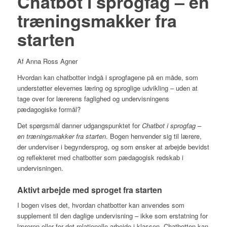
Chatbot i sprogfag – en
træningsmakker fra
starten
Af Anna Ross Agner
Hvordan kan chatbotter indgå i sprogfagene på en måde, som
understøtter elevernes læring og sproglige udvikling – uden at
tage over for lærerens faglighed og undervisningens
pædagogiske formål?
Det spørgsmål danner udgangspunktet for
Chatbot i sprogfag –
en træningsmakker fra starten
. Bogen henvender sig til lærere,
der underviser i begyndersprog, og som ønsker at arbejde bevidst
og reflekteret med chatbotter som pædagogisk redskab i
undervisningen.
Aktivt arbejde med sproget fra starten
I bogen vises det, hvordan chatbotter kan anvendes som
supplement til den daglige undervisning – ikke som erstatning for
læreren eller for det relationelle arbejde i klassen. Chatbotten kan