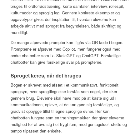
bruges til ordforrådstræning, korte samtaler, interview, rollespil,
kulturmøder og sproglig leg. Gennem konkrete eksempler og
opgavetyper gives der inspiration til, hvordan eleverne kan
arbejde aktivt med sproget fra begyndelsen, både skriftligt og
mundtligt.
De mange afprøvede prompter kan tilgås via QR-kode i bogen.
Prompterne er afprøvet med Copilot, men fungerer også med
andre chatbotter som fx. SkoleGPT og ChatGPT. Forskellige
chatbotter kan give forskellige svar på prompterne.
Sproget læres, når det bruges
Bogen er skrevet med afsæt i et kommunikativt, funktionelt
sprogsyn, hvor sprogtilegnelse forstås som noget, der sker
gennem brug. Eleverne skal have mod på at kaste sig ud i
kommunikationen, opleve, at de kan gøre sig forståelige, og
gradvist opbygge tillid til egne sproglige evner. Her kan
chatbotten fungere som en træningsmakker, der giver eleverne
mulighed for at øve sig i et trygt rum, med gentagelser, støtte og
tempo tilpasset den enkelte.