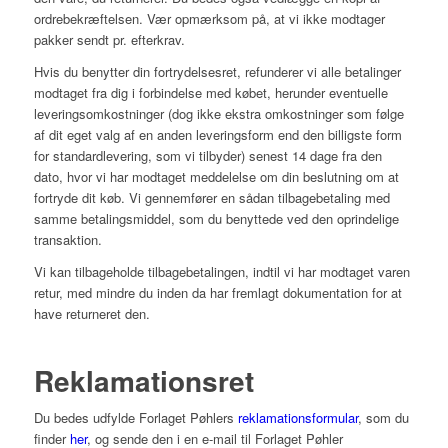
ordrebekræftelsen. Vær opmærksom på, at vi ikke modtager
pakker sendt pr. efterkrav.
Hvis du benytter din fortrydelsesret, refunderer vi alle betalinger
modtaget fra dig i forbindelse med købet, herunder eventuelle
leveringsomkostninger (dog ikke ekstra omkostninger som følge
af dit eget valg af en anden leveringsform end den billigste form
for standardlevering, som vi tilbyder) senest 14 dage fra den
dato, hvor vi har modtaget meddelelse om din beslutning om at
fortryde dit køb. Vi gennemfører en sådan tilbagebetaling med
samme betalingsmiddel, som du benyttede ved den oprindelige
transaktion.
Vi kan tilbageholde tilbagebetalingen, indtil vi har modtaget varen
retur, med mindre du inden da har fremlagt dokumentation for at
have returneret den.
Reklamationsret
Du bedes udfylde Forlaget Pøhlers
reklamationsformular
, som du
finder
her
, og sende den i en e-mail til Forlaget Pøhler