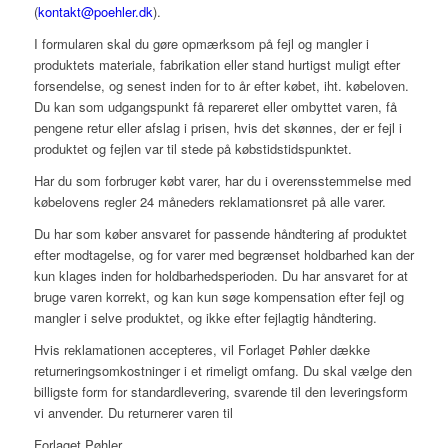
(
kontakt@poehler.dk
).
I formularen skal du gøre opmærksom på fejl og mangler i
produktets materiale, fabrikation eller stand hurtigst muligt efter
forsendelse, og senest inden for to år efter købet, iht. købeloven.
Du kan som udgangspunkt få repareret eller ombyttet varen, få
pengene retur eller afslag i prisen, hvis det skønnes, der er fejl i
produktet og fejlen var til stede på købstidstidspunktet.
Har du som forbruger købt varer, har du i overensstemmelse med
købelovens regler 24 måneders reklamationsret på alle varer.
Du har som køber ansvaret for passende håndtering af produktet
efter modtagelse, og for varer med begrænset holdbarhed kan der
kun klages inden for holdbarhedsperioden. Du har ansvaret for at
bruge varen korrekt, og kan kun søge kompensation efter fejl og
mangler i selve produktet, og ikke efter fejlagtig håndtering.
Hvis reklamationen accepteres, vil Forlaget Pøhler dække
returneringsomkostninger i et rimeligt omfang. Du skal vælge den
billigste form for standardlevering, svarende til den leveringsform
vi anvender. Du returnerer varen til
Forlaget Pøhler