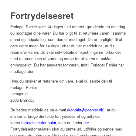
Fortrydelsesret
Forlaget Pøhler yder 14 dages fuld returret, gældende fra den dag
du modtager dine varer. Du har pligt til at returnere varen i samme
stand og indpakning, som den er modtaget. Du er forpligtet til at
gøre dette inden for 14 dage, efter du har meddelt os, at du
returnerer varen. Du skal selv betale omkostningerne forbundet
med returneringen af varen og sørge for at varen er pakket
omhyggeligt. Du har ansvaret for varen, indtil Forlaget Pøhler har
modtaget den.
Hvis du ønsker at returnere din vare, skal du sende den til
Forlaget Pøhler
Lerager 11
2605 Brøndby
Du bedes meddele os på e-mail (
kontakt@poehler.dk
), at du
ønsker at bruge din fulde fortrydelsesret og udfylde
vores
fortrydelsesformular
, som du finder
her
.
Fortrydelsesformularen skal du printe ud, udfylde og sende med
den vare, du returnerer. Du bedes også vedlægge en kopi af