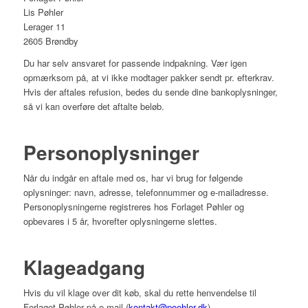
Lis Pøhler
Lerager 11
2605 Brøndby
Du har selv ansvaret for passende indpakning. Vær igen
opmærksom på, at vi ikke modtager pakker sendt pr. efterkrav.
Hvis der aftales refusion, bedes du sende dine bankoplysninger,
så vi kan overføre det aftalte beløb.
Personoplysninger
Når du indgår en aftale med os, har vi brug for følgende
oplysninger: navn, adresse, telefonnummer og e-mailadresse.
Personoplysningerne registreres hos Forlaget Pøhler og
opbevares i 5 år, hvorefter oplysningerne slettes.
Klageadgang
Hvis du vil klage over dit køb, skal du rette henvendelse til
Forlaget Pøhler på e-mail (
kontakt@poehler.dk
).