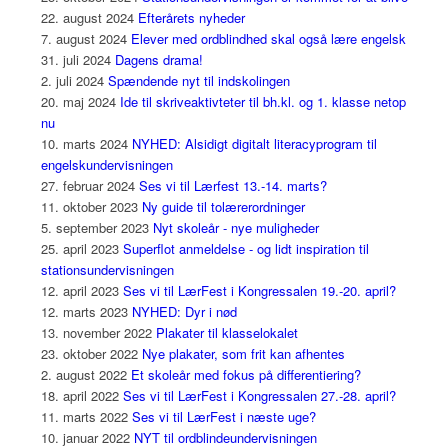
22. august 2024
Efterårets nyheder
7. august 2024
Elever med ordblindhed skal også lære engelsk
31. juli 2024
Dagens drama!
2. juli 2024
Spændende nyt til indskolingen
20. maj 2024
Ide til skriveaktivteter til bh.kl. og 1. klasse netop
nu
10. marts 2024
NYHED: Alsidigt digitalt literacyprogram til
engelskundervisningen
27. februar 2024
Ses vi til Lærfest 13.-14. marts?
11. oktober 2023
Ny guide til tolærerordninger
5. september 2023
Nyt skoleår - nye muligheder
25. april 2023
Superflot anmeldelse - og lidt inspiration til
stationsundervisningen
12. april 2023
Ses vi til LærFest i Kongressalen 19.-20. april?
12. marts 2023
NYHED: Dyr i nød
13. november 2022
Plakater til klasselokalet
23. oktober 2022
Nye plakater, som frit kan afhentes
2. august 2022
Et skoleår med fokus på differentiering?
18. april 2022
Ses vi til LærFest i Kongressalen 27.-28. april?
11. marts 2022
Ses vi til LærFest i næste uge?
10. januar 2022
NYT til ordblindeundervisningen