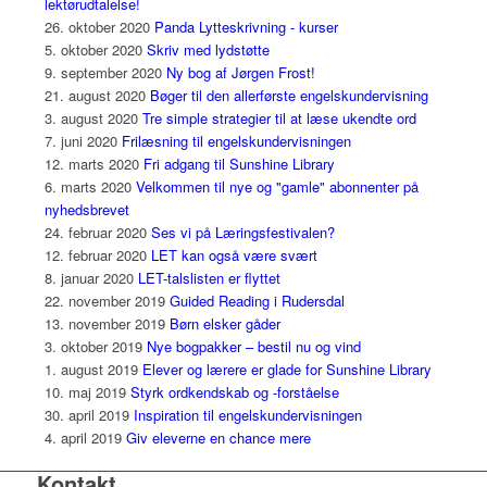
lektørudtalelse!
26. oktober 2020
Panda Lytteskrivning - kurser
5. oktober 2020
Skriv med lydstøtte
9. september 2020
Ny bog af Jørgen Frost!
21. august 2020
Bøger til den allerførste engelskundervisning
3. august 2020
Tre simple strategier til at læse ukendte ord
7. juni 2020
Frilæsning til engelskundervisningen
12. marts 2020
Fri adgang til Sunshine Library
6. marts 2020
Velkommen til nye og "gamle" abonnenter på
nyhedsbrevet
24. februar 2020
Ses vi på Læringsfestivalen?
12. februar 2020
LET kan også være svært
8. januar 2020
LET-talslisten er flyttet
22. november 2019
Guided Reading i Rudersdal
13. november 2019
Børn elsker gåder
3. oktober 2019
Nye bogpakker – bestil nu og vind
1. august 2019
Elever og lærere er glade for Sunshine Library
10. maj 2019
Styrk ordkendskab og -forståelse
30. april 2019
Inspiration til engelskundervisningen
4. april 2019
Giv eleverne en chance mere
Kontakt