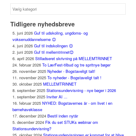
Temaer
Tidligere nyhedsbreve
5. juni 2026
Guf til udskoling, ungdoms- og
voksenuddannelserne 😊
4. juni 2026
Guf til indskolingen 😊
2. juni 2026
Guf til mellemtrinnet😊
6. april 2026
Stilladseret skrivning på MELLEMTRINNET
24. februar 2026
To LærFest-tilbud og tre spritnye bøger
26. november 2025
Nyheder - Bogstaveligt talt!
11. november 2025
To nyheder - Bogstaveligt talt !
30. oktober 2025
MELLEMTRINNET
8. september 2025
Stationsundervisning - nye bøger i 2026
1. september 2025
Inviter AI ...
16. februar 2025
NYHED: Bogstavernes år - om livet i en
børnehaveklasse
17. december 2024
Bestil inden nytår
5. december 2024
Fik du set STUKs webinar om
Stationsundervisning?
25. oktober 2024
Stationsundervisningen er kommet for at blive