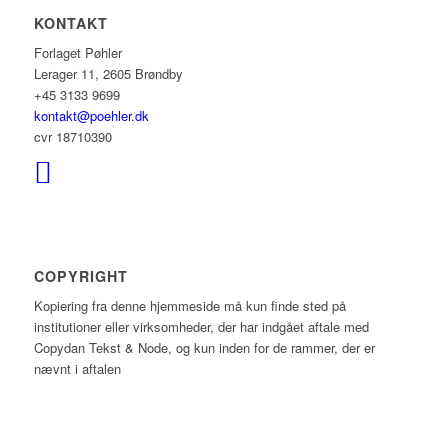
KONTAKT
Forlaget Pøhler
Lerager 11, 2605 Brøndby
+45 3133 9699
kontakt@poehler.dk
cvr 18710390
COPYRIGHT
Kopiering fra denne hjemmeside må kun finde sted på
institutioner eller virksomheder, der har indgået aftale med
Copydan Tekst & Node, og kun inden for de rammer, der er
nævnt i aftalen