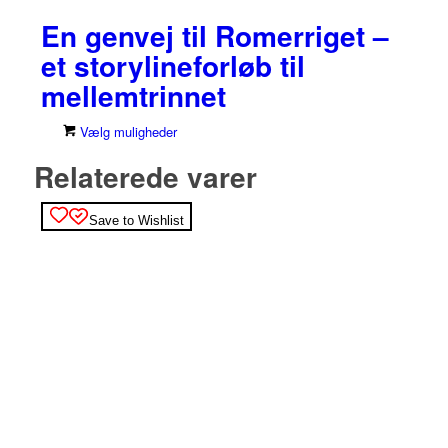
En genvej til Romerriget –
et storylineforløb til
mellemtrinnet
Dette
Vælg muligheder
vare
Relaterede varer
har
flere
varianter.
Save to Wishlist
Mulighederne
kan
vælges
på
varesiden