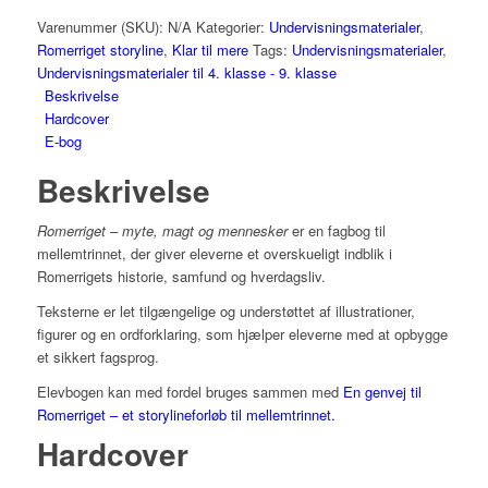
mennesker
Varenummer (SKU):
N/A
Kategorier:
Undervisningsmaterialer
,
antal
Romerriget storyline
,
Klar til mere
Tags:
Undervisningsmaterialer
,
Undervisningsmaterialer til 4. klasse - 9. klasse
Beskrivelse
Hardcover
E-bog
Beskrivelse
Romerriget – myte, magt og mennesker
er en fagbog til
mellemtrinnet, der giver eleverne et overskueligt indblik i
Romerrigets historie, samfund og hverdagsliv.
Teksterne er let tilgængelige og understøttet af illustrationer,
figurer og en ordforklaring, som hjælper eleverne med at opbygge
et sikkert fagsprog.
Elevbogen kan med fordel bruges sammen med
En genvej til
Romerriget – et storylineforløb til mellemtrinnet.
Hardcover