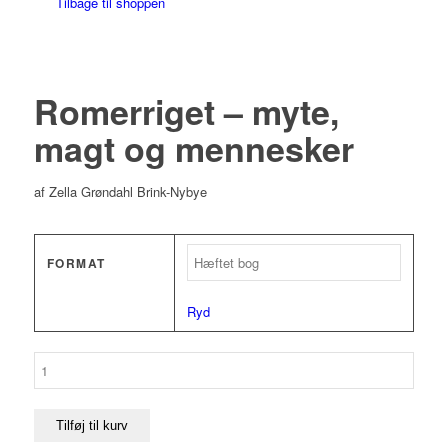
Tilbage til shoppen
Romerriget – myte,
magt og mennesker
af Zella Grøndahl Brink-Nybye
FORMAT
Ryd
Romerriget
–
myte,
magt
Tilføj til kurv
og