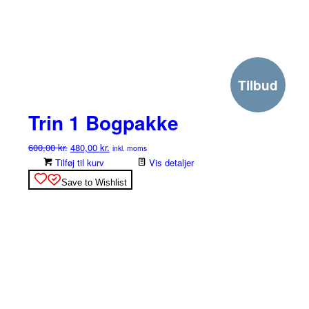
Tilbud
Trin 1 Bogpakke
Den
Den
600,00
kr.
480,00
kr.
inkl. moms
oprindelige
aktuelle
Tilføj til kurv
Vis detaljer
pris
pris
Save to Wishlist
var:
er:
600,00 kr..
480,00 kr..