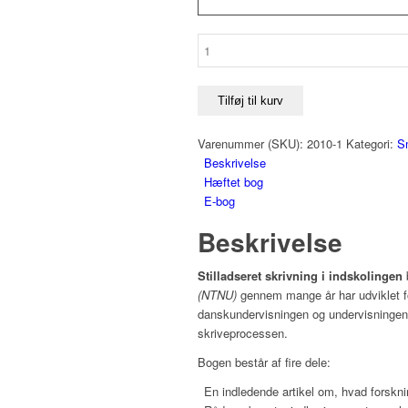
Stilladseret
skrivning
i
indskolingen
Tilføj til kurv
antal
Varenummer (SKU):
2010-1
Kategori:
S
Beskrivelse
Hæftet bog
E-bog
Beskrivelse
Stilladseret skrivning i indskolingen
b
(NTNU)
gennem mange år har udviklet fo
danskundervisningen og undervisningen i 
skriveprocessen.
Bogen består af fire dele:
En indledende artikel om, hvad forskni