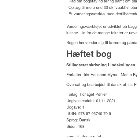
Råd om bogstavindlæring samt om plan
Oplæg til mere end 30 skriveaktivitete
Et vurderingsværktøj med dertilhørend
Vurderingsværktøjet er udviklet på baggr
klasse. Ud fra de mange tekster er udva
Bogen henvender sig til lærere og pæda
Hæftet bog
Stilladseret skrivning i indskolingen
Forfatter: Iris Hansson Myran, Marita 
Oversat og bearbejdet til dansk af Lis P
Forlag: Forlaget Pøhler
Udgivelsesdato: 01.11.2021
Udgave: 1
ISBN: 978-87-93740-70-9
Sprog: Dansk
Sider: 168
Format: Bog hæftet