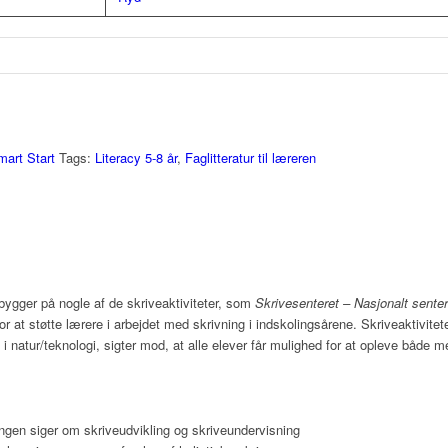
mart Start
Tags:
Literacy 5-8 år
,
Faglitteratur til læreren
ygger på nogle af de skriveaktiviteter, som
Skrivesenteret – Nasjonalt senter
r at støtte lærere i arbejdet med skrivning i indskolingsårene. Skriveaktivite
natur/teknologi, sigter mod, at alle elever får mulighed for at opleve både m
ngen siger om skriveudvikling og skriveundervisning