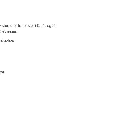
terne er fra elever i 0., 1, og 2.
 niveauer.
ejledere.
kar