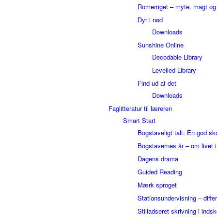
Romerriget – myte, magt o
Dyr i nød
Downloads
Sunshine Online
Decodable Library
Levelled Library
Find ud af det
Downloads
Faglitteratur til læreren
Smart Start
Bogstaveligt talt: En god sk
Bogstavernes år – om livet 
Dagens drama
Guided Reading
Mærk sproget
Stationsundervisning – differ
Stilladseret skrivning i inds