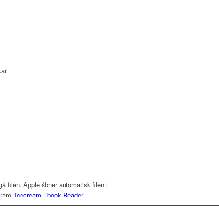
kar
gå filen. Apple åbner automatisk filen i
gram ‘
Icecream Ebook Reader
’