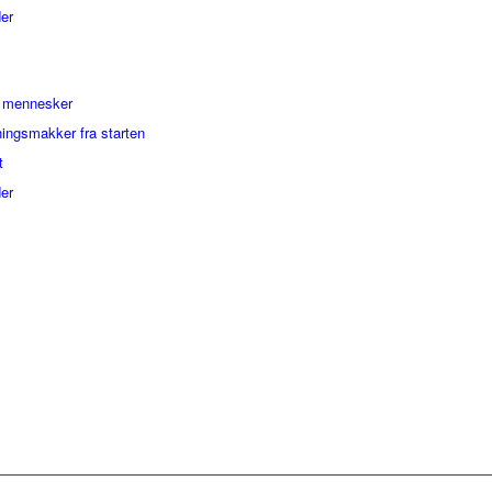
er
g mennesker
ningsmakker fra starten
t
er