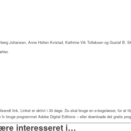
Byberg Johansen, Anne Holten Kvistad, Kathrine Vik Tollaksen og Gustaf B. S
øhler.
endt link. Linket er aktivt i 30 dage. Du skal bruge en e-bogslæser, for at til
fx bruge programmet Adobe Digital Editions – eller downloade det gratis pro
ære interesseret i…