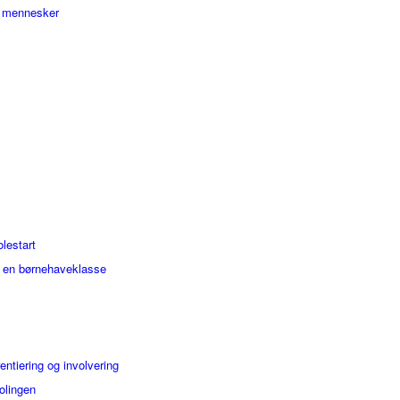
g mennesker
olestart
i en børnehaveklasse
entiering og involvering
kolingen