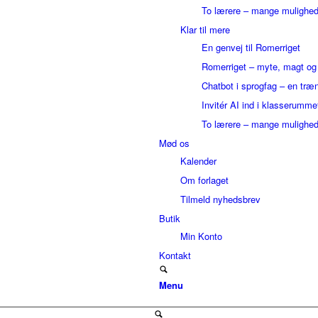
To lærere – mange mulighed
Klar til mere
En genvej til Romerriget
Romerriget – myte, magt o
Chatbot i sprogfag – en træ
Invitér AI ind i klasserumme
To lærere – mange mulighed
Mød os
Kalender
Om forlaget
Tilmeld nyhedsbrev
Butik
Min Konto
Kontakt
Menu