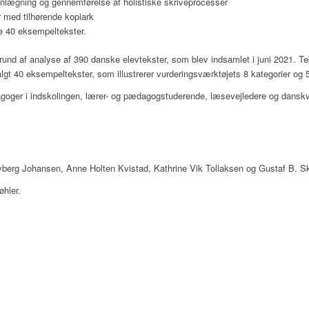
lægning og gennemførelse af holistiske skriveprocesser
r med tilhørende kopiark
e 40 eksempeltekster.
und af analyse af 390 danske elevtekster, som blev indsamlet i juni 2021. Teks
lgt 40 eksempeltekster, som illustrerer vurderingsværktøjets 8 kategorier og 5
goger i indskolingen, lærer- og pædagogstuderende, læsevejledere og danskv
Byberg Johansen, Anne Holten Kvistad, Kathrine Vik Tollaksen og Gustaf B. S
øhler.