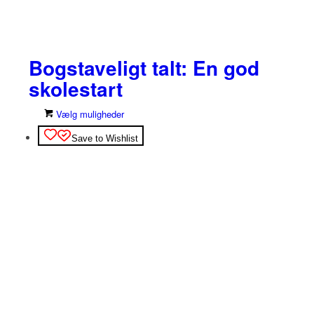
Bogstaveligt talt: En god
skolestart
Dette
Vælg muligheder
vare
Save to Wishlist
har
flere
varianter.
Mulighederne
kan
vælges
på
varesiden