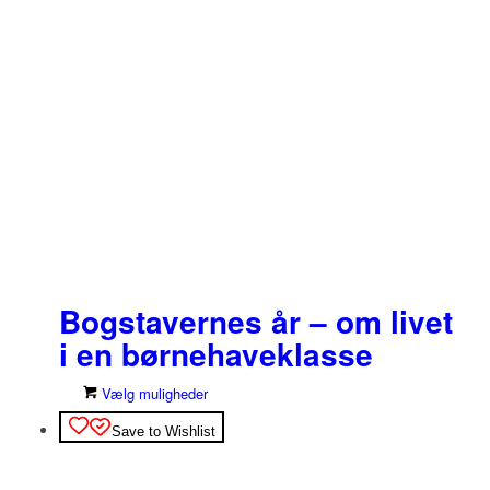
Bogstavernes år – om livet
i en børnehaveklasse
Dette
Vælg muligheder
vare
Save to Wishlist
har
flere
varianter.