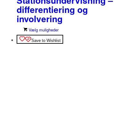
Stationsundervisning –
differentiering og
involvering
Dette
Vælg muligheder
vare
Save to Wishlist
har
flere
varianter.
Mulighederne
kan
vælges
på
varesiden