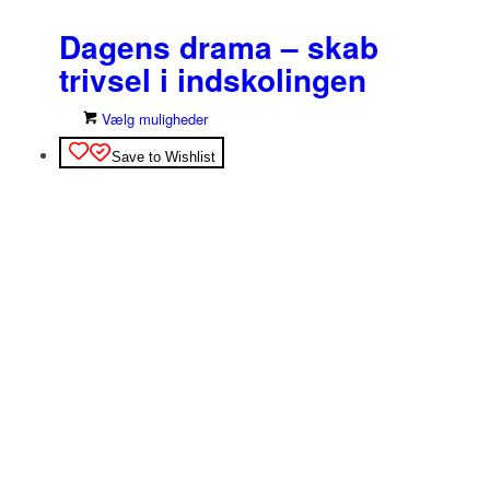
Dagens drama – skab
trivsel i indskolingen
Dette
Vælg muligheder
vare
Save to Wishlist
har
flere
varianter.
Mulighederne
kan
vælges
på
varesiden