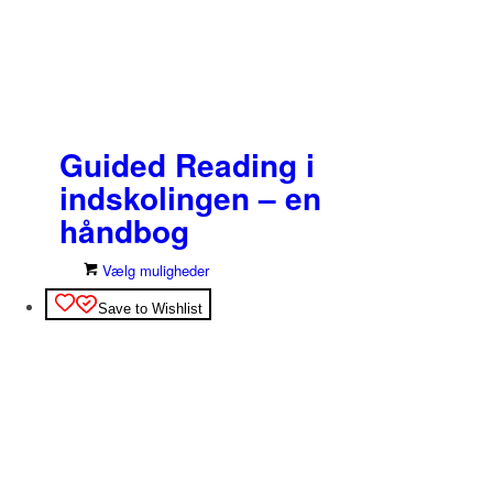
Guided Reading i
indskolingen – en
håndbog
Dette
Vælg muligheder
vare
Save to Wishlist
har
flere
varianter.
Mulighederne
kan
vælges
på
varesiden