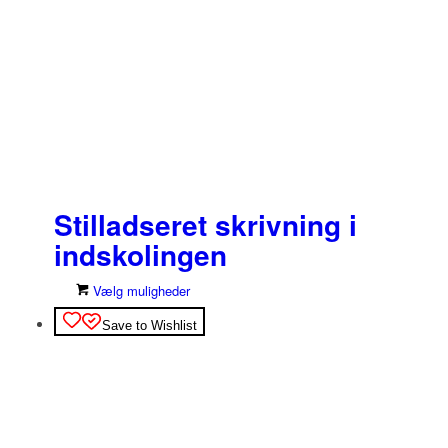
Stilladseret skrivning i
indskolingen
Dette
Vælg muligheder
vare
Save to Wishlist
har
flere
varianter.
Mulighederne
kan
vælges