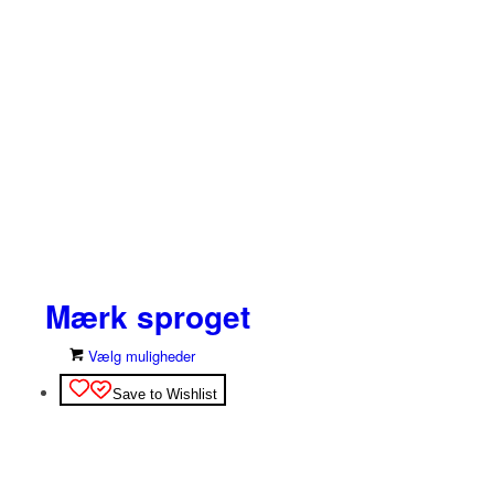
Mærk sproget
Dette
Vælg muligheder
vare
Save to Wishlist
har
flere
varianter.
Mulighederne
kan