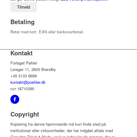
Betaling
Betal med kort, EAN eller bankoverførsel.
Kontakt
Forlaget Pøhler
Lerager 11, 2605 Brøndby
+45 3133 9699
kontakt@poehler.dk
cvr 18710390
Copyright
Kopiering fra denne hjemmeside må kun finde sted på
institutioner eller virksomheder, der har indgået aftale med
Copydan Tekst & Node, og kun inden for de rammer, der er