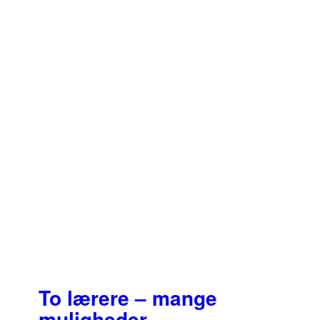
på
varesiden
To lærere – mange
muligheder