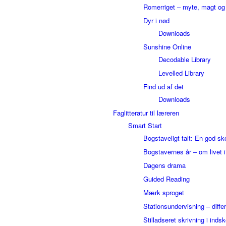
Romerriget – myte, magt o
Dyr i nød
Downloads
Sunshine Online
Decodable Library
Levelled Library
Find ud af det
Downloads
Faglitteratur til læreren
Smart Start
Bogstaveligt talt: En god sk
Bogstavernes år – om livet 
Dagens drama
Guided Reading
Mærk sproget
Stationsundervisning – differ
Stilladseret skrivning i inds