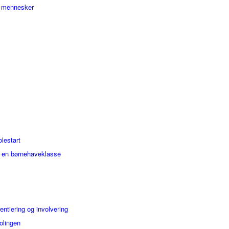
g mennesker
olestart
i en børnehaveklasse
entiering og involvering
kolingen