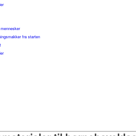
er
g mennesker
ningsmakker fra starten
t
er