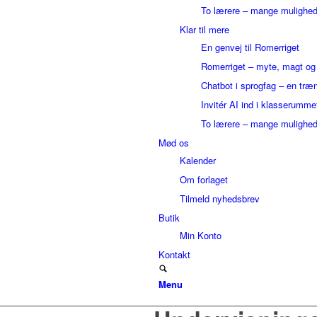
To lærere – mange mulighed
Klar til mere
En genvej til Romerriget
Romerriget – myte, magt o
Chatbot i sprogfag – en træ
Invitér AI ind i klasserumme
To lærere – mange mulighed
Mød os
Kalender
Om forlaget
Tilmeld nyhedsbrev
Butik
Min Konto
Kontakt
Menu