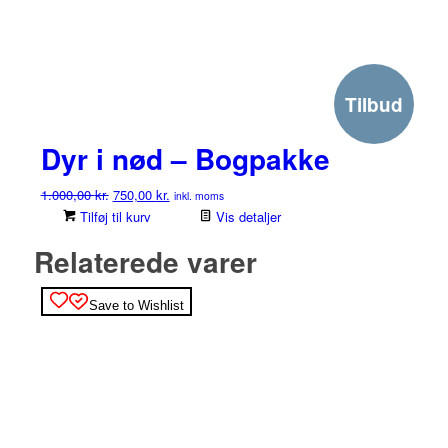
Tilbud
Dyr i nød – Bogpakke
Den
Den
1.000,00
kr.
750,00
kr.
inkl. moms
oprindelige
aktuelle
Tilføj til kurv
Vis detaljer
pris
pris
Relaterede varer
var:
er:
1.000,00 kr..
750,00 kr..
Save to Wishlist