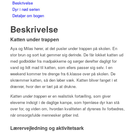
Beskrivelse
Dyr i nød serien
Detaljer om bogen
Beskrivelse
Katten under trappen
Aya og Milas hører, at det pusler under trappen på skolen. En
stor brun og sort kat gemmer sig derinde. De får lokket katten ud
med godbidder fra madpakkerne og sørger derefter dagligt for
vand og lidt mad til katten, som ellers passer sig selv. I en
weekend kommer tre drenge fra 6.klasse over på skolen. De
skræmmer katten, så den løber væk. Katten bliver fanget i et
drænrør, hvor den er tæt på at drukne.
Katten under trappen
er en realistisk fortælling, som giver
eleverne indsigt i de daglige kampe, som hjemløse dyr kan stå
over for, og viden om, hvordan kvaliteten af dyrenes liv forbedres,
når omsorgsfulde mennesker griber ind.
Lærervejledning og aktivitetsark