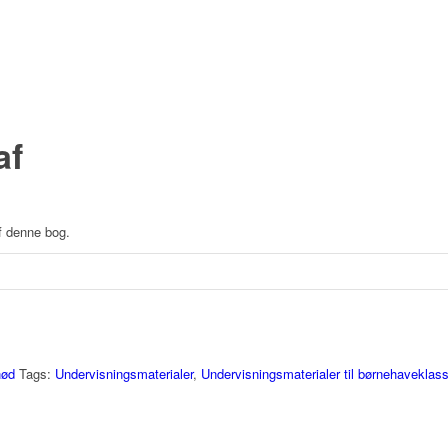
af
f denne bog.
nød
Tags:
Undervisningsmaterialer
,
Undervisningsmaterialer til børnehaveklass