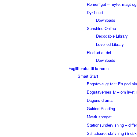
Romerriget – myte, magt o
Dyr i nød
Downloads
Sunshine Online
Decodable Library
Levelled Library
Find ud af det
Downloads
Faglitteratur til læreren
Smart Start
Bogstaveligt talt: En god sk
Bogstavernes år – om livet 
Dagens drama
Guided Reading
Mærk sproget
Stationsundervisning – differ
Stilladseret skrivning i inds