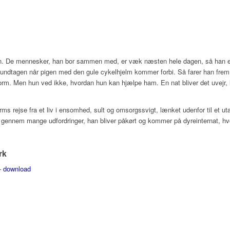
ten. De mennesker, han bor sammen med, er væk næsten hele dagen, så han e
 undtagen når pigen med den gule cykelhjelm kommer forbi. Så farer han frem 
orm. Men hun ved ikke, hvordan hun kan hjælpe ham. En nat bliver det uvejr, l
ms rejse fra et liv i ensomhed, sult og omsorgssvigt, lænket udenfor til et utæt
 gennem mange udfordringer, han bliver påkørt og kommer på dyreinternat, hvorf
rk
 –
download