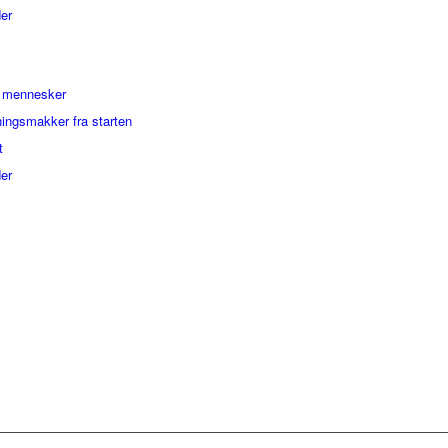
er
g mennesker
ningsmakker fra starten
t
er