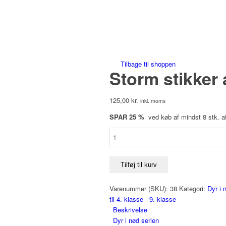
Save to Wishlist
Tilbage til shoppen
Storm stikker 
125,00
kr.
inkl. moms
SPAR 25 %
ved køb af mindst 8 stk. a
Storm
stikker
af
antal
Tilføj til kurv
Varenummer (SKU):
38
Kategori:
Dyr i 
til 4. klasse - 9. klasse
Beskrivelse
Dyr i nød serien