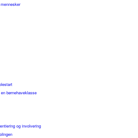
g mennesker
olestart
i en børnehaveklasse
entiering og involvering
kolingen