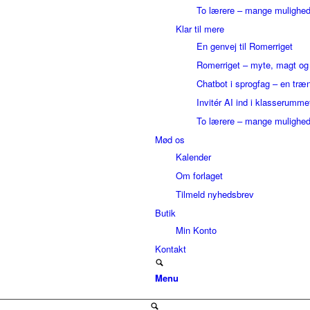
To lærere – mange mulighed
Klar til mere
En genvej til Romerriget
Romerriget – myte, magt o
Chatbot i sprogfag – en træ
Invitér AI ind i klasserumme
To lærere – mange mulighed
Mød os
Kalender
Om forlaget
Tilmeld nyhedsbrev
Butik
Min Konto
Kontakt
Menu