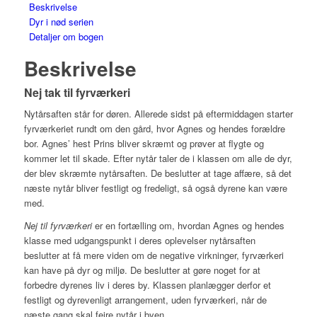
Beskrivelse
Dyr i nød serien
Detaljer om bogen
Beskrivelse
Nej tak til fyrværkeri
Nytårsaften står for døren. Allerede sidst på eftermiddagen starter
fyrværkeriet rundt om den gård, hvor Agnes og hendes forældre
bor. Agnes’ hest Prins bliver skræmt og prøver at flygte og
kommer let til skade. Efter nytår taler de i klassen om alle de dyr,
der blev skræmte nytårsaften. De beslutter at tage affære, så det
næste nytår bliver festligt og fredeligt, så også dyrene kan være
med.
Nej til fyrværkeri
er en fortælling om, hvordan Agnes og hendes
klasse med udgangspunkt i deres oplevelser nytårsaften
beslutter at få mere viden om de negative virkninger, fyrværkeri
kan have på dyr og miljø. De beslutter at gøre noget for at
forbedre dyrenes liv i deres by. Klassen planlægger derfor et
festligt og dyrevenligt arrangement, uden fyrværkeri, når de
næste gang skal fejre nytår i byen.