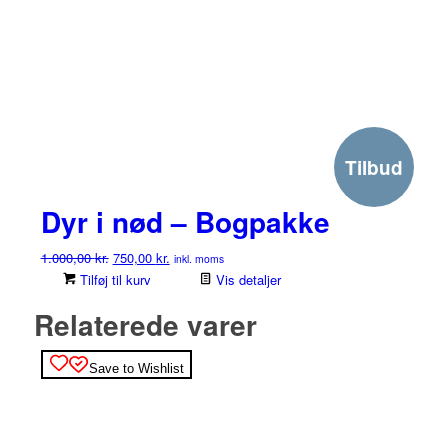
Tilbud
Dyr i nød – Bogpakke
Den
Den
1.000,00
kr.
750,00
kr.
inkl. moms
oprindelige
aktuelle
Tilføj til kurv
Vis detaljer
pris
pris
Relaterede varer
var:
er:
1.000,00 kr..
750,00 kr..
Save to Wishlist