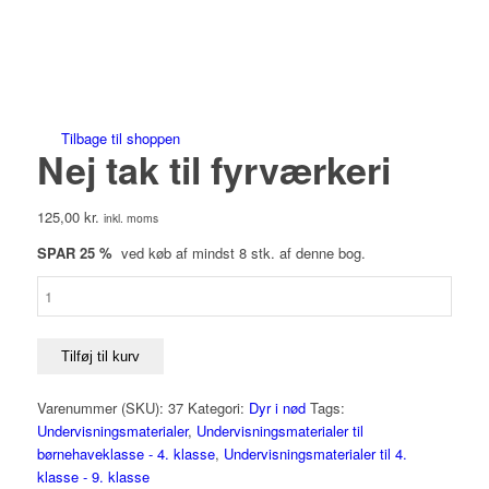
Save to Wishlist
Tilbage til shoppen
Nej tak til fyrværkeri
125,00
kr.
inkl. moms
SPAR 25 %
ved køb af mindst 8 stk. af denne bog.
Nej
tak
til
fyrværkeri
Tilføj til kurv
antal
Varenummer (SKU):
37
Kategori:
Dyr i nød
Tags:
Undervisningsmaterialer
,
Undervisningsmaterialer til
børnehaveklasse - 4. klasse
,
Undervisningsmaterialer til 4.
klasse - 9. klasse