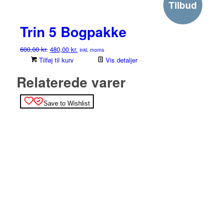
Tilbud
Trin 5 Bogpakke
Den
Den
600,00
kr.
480,00
kr.
inkl. moms
oprindelige
aktuelle
Tilføj til kurv
Vis detaljer
pris
pris
Relaterede varer
var:
er:
600,00 kr..
480,00 kr..
Save to Wishlist