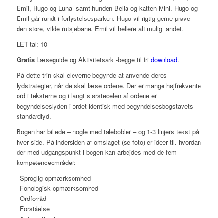
Emil, Hugo og Luna, samt hunden Bella og katten Mini. Hugo og
Emil går rundt i forlystelsesparken. Hugo vil rigtig gerne prøve
den store, vilde rutsjebane. Emil vil hellere alt muligt andet.
LET-tal: 10
Gratis
Læseguide og Aktivitetsark -begge til fri
download
.
På dette trin skal eleverne begynde at anvende deres
lydstrategier, når de skal læse ordene. Der er mange højfrekvente
ord i teksterne og i langt størstedelen af ordene er
begyndelseslyden i ordet identisk med begyndelsesbogstavets
standardlyd.
Bogen har billede – nogle med talebobler – og 1-3 linjers tekst på
hver side. På indersiden af omslaget (se foto) er ideer til, hvordan
der med udgangspunkt i bogen kan arbejdes med de fem
kompetenceområder:
Sproglig opmærksomhed
Fonologisk opmærksomhed
Ordforråd
Forståelse