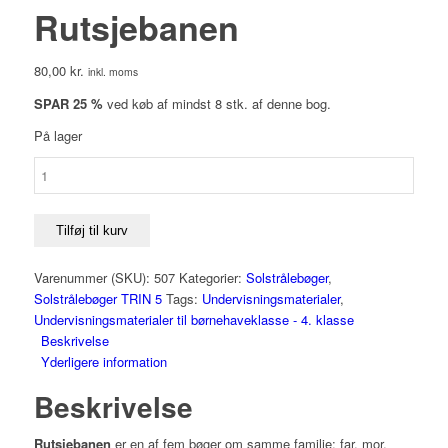
Rutsjebanen
80,00
kr.
inkl. moms
SPAR 25 %
ved køb af mindst 8 stk. af denne bog.
På lager
Rutsjebanen
antal
Tilføj til kurv
Varenummer (SKU):
507
Kategorier:
Solstrålebøger
,
Solstrålebøger TRIN 5
Tags:
Undervisningsmaterialer
,
Undervisningsmaterialer til børnehaveklasse - 4. klasse
Beskrivelse
Yderligere information
Beskrivelse
Rutsjebanen
er en af fem bøger om samme familie: far, mor,