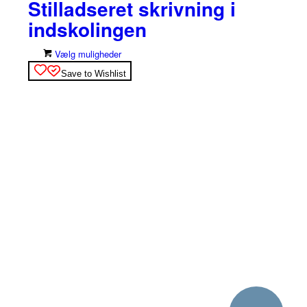
Stilladseret skrivning i
indskolingen
Dette
Vælg muligheder
vare
Save to Wishlist
har
flere
varianter.
Mulighederne
kan
vælges
på
varesiden