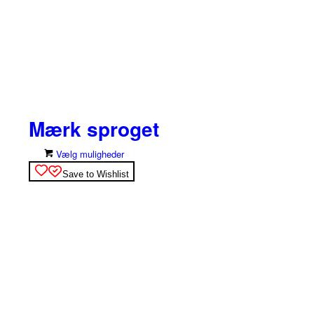
Mærk sproget
Dette
Vælg muligheder
vare
Save to Wishlist
har
flere
varianter.
Mulighederne
kan
vælges
på
varesiden