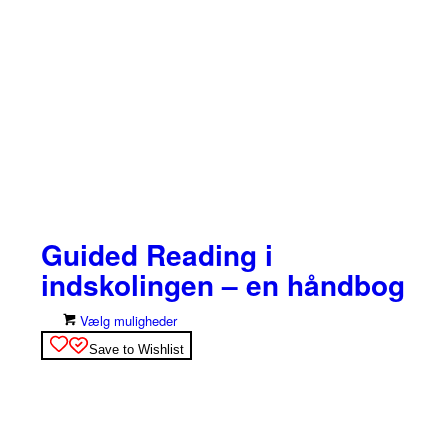
Guided Reading i
indskolingen – en håndbog
Dette
Vælg muligheder
vare
Save to Wishlist
har
flere
varianter.
Mulighederne
kan